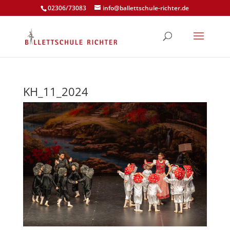
02306/73083
info@ballettschule-richter.de
KH_11_2024