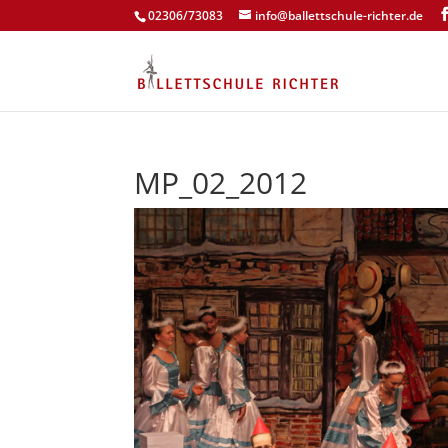
02306/73083
info@ballettschule-richter.de
MP_02_2012