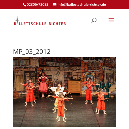
02306/73083
info@ballettschule-richter.de
MP_03_2012