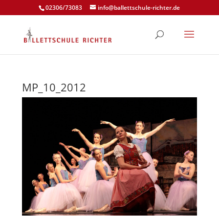
02306/73083
info@ballettschule-richter.de
MP_10_2012